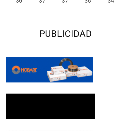
36
°
37
°
37
°
36
°
34
°
PUBLICIDAD