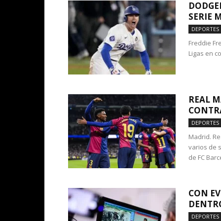
DODGER
SERIE 
DEPORTES
Freddie Fr
Ligas en co
REAL M
CONTRA
DEPORTES
Madrid. Re
varios de 
de FC Barc
CON EV
DENTRO
DEPORTES