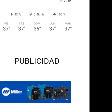
°
26.8
43 %
5.4kmh
100 %
VIE
SÁB
DOM
LUN
MAR
37
°
37
°
36
°
37
°
37
°
PUBLICIDAD