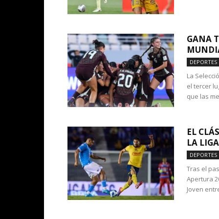
GANA T
MUNDIA
DEPORTES
La Selecci
el tercer l
que las me
EL CLÁ
LA LIG
DEPORTES
Tras el pas
Apertura 2
Joven entre