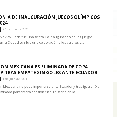
NIA DE INAUGURACIÓN JUEGOS OLÍMPICOS
2024
27 de julio de 2024
México. París fue una fiesta. La inauguración de los Juegos
n la Ciudad Luz fue una celebración a los valores y...
ION MEXICANA ES ELIMINADA DE COPA
A TRAS EMPATE SIN GOLES ANTE ECUADOR
1 de julio de 2024
ón Mexicana no pudo imponerse ante Ecuador y tras igualar 0 a
minada por tercera ocasión en su historia en la...