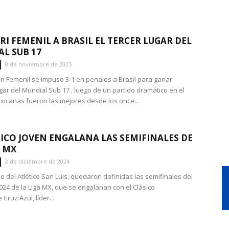
RI FEMENIL A BRASIL EL TERCER LUGAR DEL
L SUB 17
8 de noviembre de 2025
ón Femenil se impuso 3-1 en penales a Brasil para ganar
ugar del Mundial Sub 17 , luego de un partido dramático en el
xicanas fueron las mejores desde los once...
SICO JOVEN ENGALANA LAS SEMIFINALES DE
A MX
2 de diciembre de 2024
e del Atlético San Luis, quedaron definidas las semifinales del
024 de la Liga MX, que se engalanan con el Clásico
 Cruz Azul, líder...