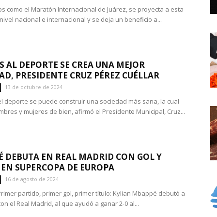
s como el Maratón Internacional de Juárez, se proyecta a esta
nivel nacional e internacional y se deja un beneficio a...
S AL DEPORTE SE CREA UNA MEJOR
AD, PRESIDENTE CRUZ PÉREZ CUÉLLAR
13 de octubre de 2024
el deporte se puede construir una sociedad más sana, la cual
bres y mujeres de bien, afirmó el Presidente Municipal, Cruz...
 DEBUTA EN REAL MADRID CON GOL Y
 EN SUPERCOPA DE EUROPA
16 de agosto de 2024
rimer partido, primer gol, primer título: Kylian Mbappé debutó a
on el Real Madrid, al que ayudó a ganar 2-0 al...