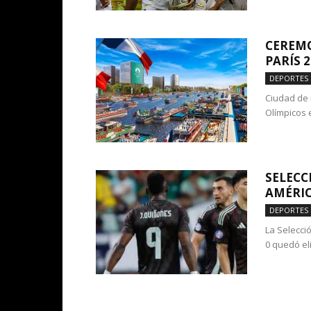
CEREMO
PARÍS 
DEPORTES
Ciudad de 
Olímpicos e
SELECC
AMÉRIC
DEPORTES
La Selecci
0 quedó eli