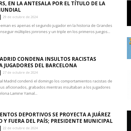
S, EN LA ANTESALA POR EL TÍTULO DE LA
MUNDIAL
29 de octubre de 2024
eeman es apenas el segundo jugador en la historia de Grandes
nseguir múltiples jonrones y un triple en los primeros juegos...
ADRID CONDENA INSULTOS RACISTAS
 JUGADORES DEL BARCELONA
27 de octubre de 2024
al Madrid condenó el domingo los comportamientos racistas de
sus aficionados, grabados mientras insultaban a los jugadores
elona Lamine Yamal...
ENTOS DEPORTIVOS SE PROYECTA A JUÁREZ
 Y FUERA DEL PAÍS; PRESIDENTE MUNICIPAL
22 de octubre de 2024