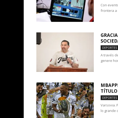
Con evento
frontera a 
GRACIA
SOCIED
DEPORTES
A través d
genere hom
MBAPPÉ
TÍTULO
DEPORTES
Varsovia. P
lo grande c