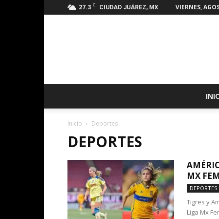
C
27.3
VIERNES, AGOS
CIUDAD JUÁREZ, MX
INI
Inicio
Deportes
DEPORTES
AMÉRIC
MX FEM
DEPORTES
Tigres y A
Liga Mx Fem