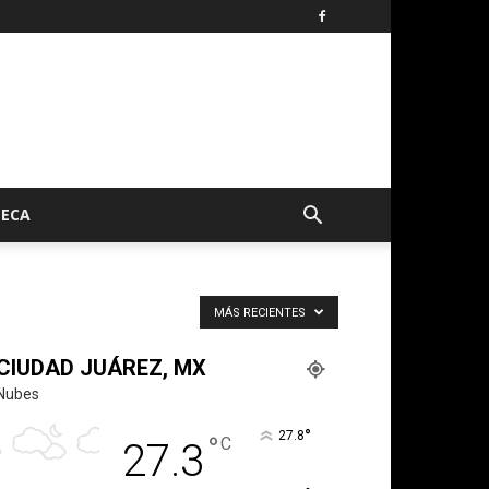
TECA
MÁS RECIENTES
CIUDAD JUÁREZ, MX
Nubes
°
27.8
°
C
27.3