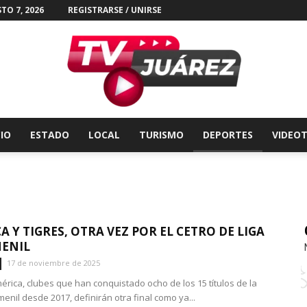
TO 7, 2026
REGISTRARSE / UNIRSE
CIO
ESTADO
LOCAL
TURISMO
DEPORTES
VIDEO
Tv
A Y TIGRES, OTRA VEZ POR EL CETRO DE LIGA
ENIL
Juárez
17 de noviembre de 2025
mérica, clubes que han conquistado ocho de los 15 títulos de la
enil desde 2017, definirán otra final como ya...