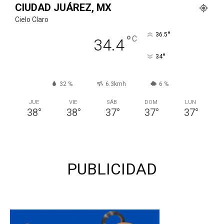
CIUDAD JUÁREZ, MX
Cielo Claro
°
36.5
°
C
34.4
°
34
32 %
6.3kmh
6 %
JUE
VIE
SÁB
DOM
LUN
38
°
38
°
37
°
37
°
37
°
PUBLICIDAD