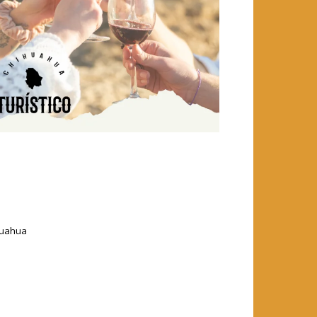
ihuahua