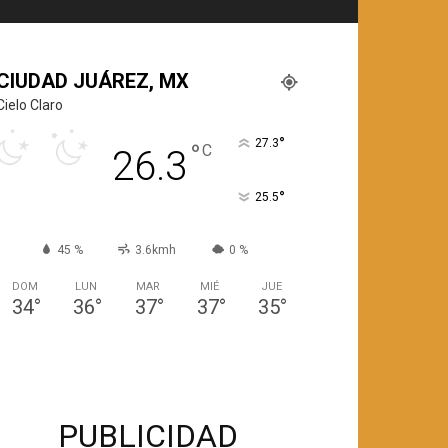
CIUDAD JUÁREZ, MX
Cielo Claro
°
27.3
°
C
26.3
°
25.5
45 %
3.6kmh
0 %
DOM
LUN
MAR
MIÉ
JUE
34
°
36
°
37
°
37
°
35
°
PUBLICIDAD