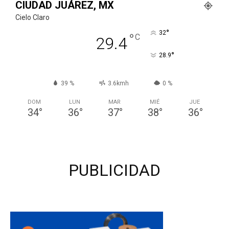
CIUDAD JUÁREZ, MX
Cielo Claro
°
32
°
C
29.4
°
28.9
39 %
3.6kmh
0 %
DOM
LUN
MAR
MIÉ
JUE
34
°
36
°
37
°
38
°
36
°
PUBLICIDAD