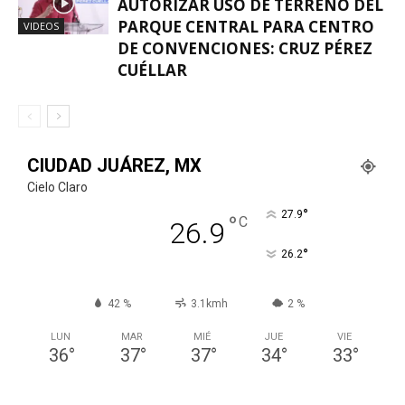
AUTORIZAR USO DE TERRENO DEL
PARQUE CENTRAL PARA CENTRO
VIDEOS
DE CONVENCIONES: CRUZ PÉREZ
CUÉLLAR
CIUDAD JUÁREZ, MX
Cielo Claro
°
27.9
°
C
26.9
°
26.2
42 %
3.1kmh
2 %
LUN
MAR
MIÉ
JUE
VIE
36
°
37
°
37
°
34
°
33
°