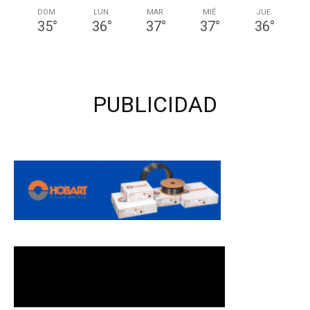
DOM
LUN
MAR
MIÉ
JUE
35
°
36
°
37
°
37
°
36
°
PUBLICIDAD