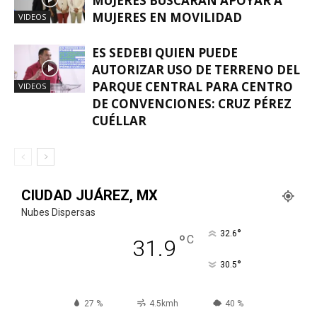
MUJERES BUSCARÁN APOYAR A
MUJERES EN MOVILIDAD
VIDEOS
ES SEDEBI QUIEN PUEDE
AUTORIZAR USO DE TERRENO DEL
PARQUE CENTRAL PARA CENTRO
VIDEOS
DE CONVENCIONES: CRUZ PÉREZ
CUÉLLAR
CIUDAD JUÁREZ, MX
Nubes Dispersas
°
32.6
°
C
31.9
°
30.5
27 %
4.5kmh
40 %