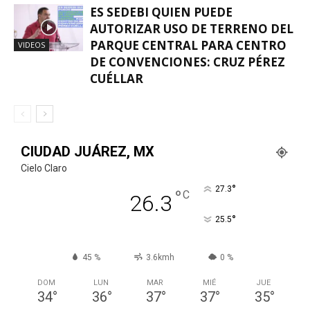
ES SEDEBI QUIEN PUEDE
AUTORIZAR USO DE TERRENO DEL
PARQUE CENTRAL PARA CENTRO
VIDEOS
DE CONVENCIONES: CRUZ PÉREZ
CUÉLLAR
CIUDAD JUÁREZ, MX
Cielo Claro
°
27.3
°
C
26.3
°
25.5
45 %
3.6kmh
0 %
DOM
LUN
MAR
MIÉ
JUE
34
°
36
°
37
°
37
°
35
°