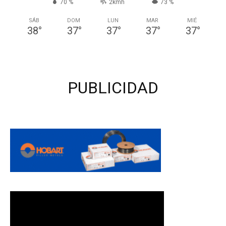
70 %
2kmh
73 %
SÁB
DOM
LUN
MAR
MIÉ
38
°
37
°
37
°
37
°
37
°
PUBLICIDAD