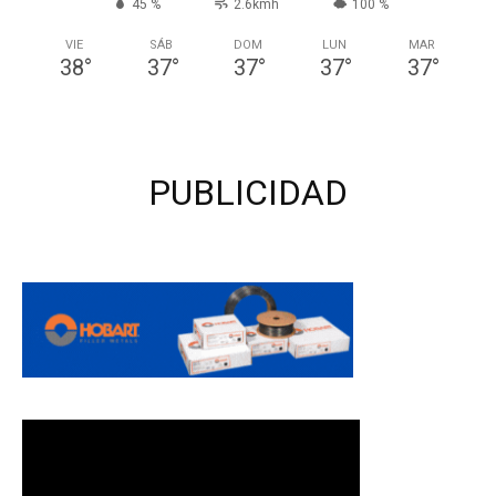
45 %
2.6kmh
100 %
VIE
SÁB
DOM
LUN
MAR
38
°
37
°
37
°
37
°
37
°
PUBLICIDAD