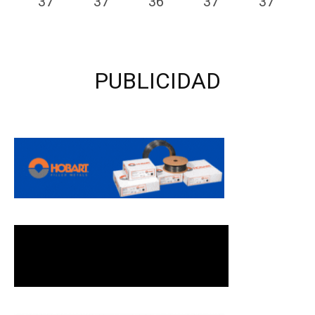
37
°
37
°
36
°
37
°
37
°
PUBLICIDAD