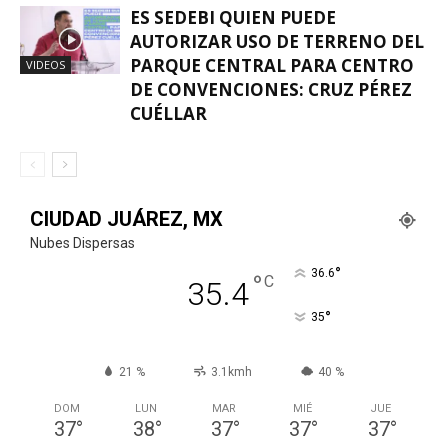
ES SEDEBI QUIEN PUEDE
AUTORIZAR USO DE TERRENO DEL
PARQUE CENTRAL PARA CENTRO
VIDEOS
DE CONVENCIONES: CRUZ PÉREZ
CUÉLLAR
CIUDAD JUÁREZ, MX
Nubes Dispersas
°
36.6
°
C
35.4
°
35
21 %
3.1kmh
40 %
DOM
LUN
MAR
MIÉ
JUE
37
°
38
°
37
°
37
°
37
°