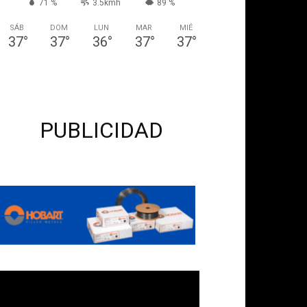
71 %
3.5kmh
89 %
SÁB
DOM
LUN
MAR
MIÉ
37
°
37
°
36
°
37
°
37
°
PUBLICIDAD