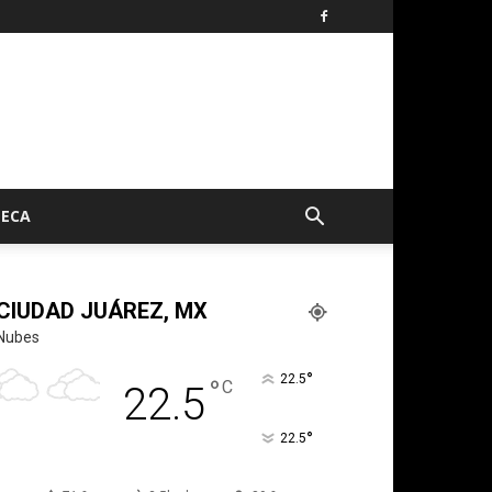
TECA
CIUDAD JUÁREZ, MX
Nubes
°
22.5
°
C
22.5
°
22.5