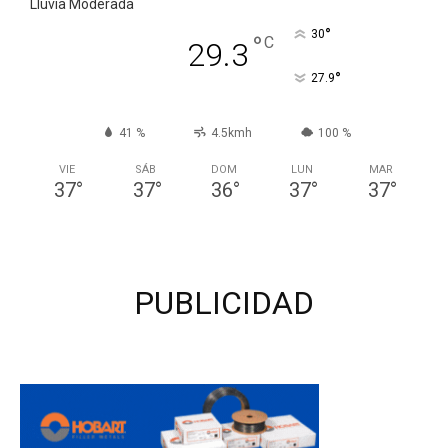
Lluvia Moderada
°
30
°
C
29.3
°
27.9
41 %
4.5kmh
100 %
VIE
SÁB
DOM
LUN
MAR
37
°
37
°
36
°
37
°
37
°
PUBLICIDAD