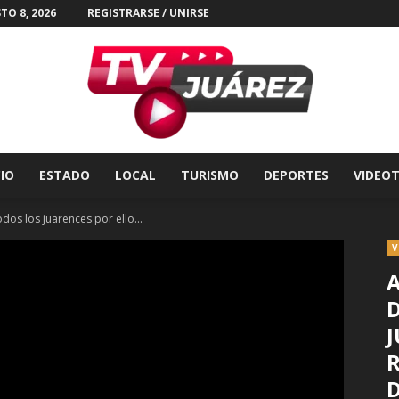
TO 8, 2026
REGISTRARSE / UNIRSE
CIO
ESTADO
LOCAL
TURISMO
DEPORTES
VIDEO
Tv
odos los juarences por ello...
V
A
D
Juárez
J