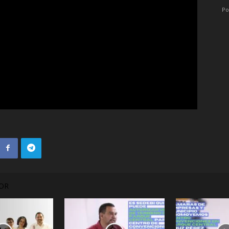
Po
OR