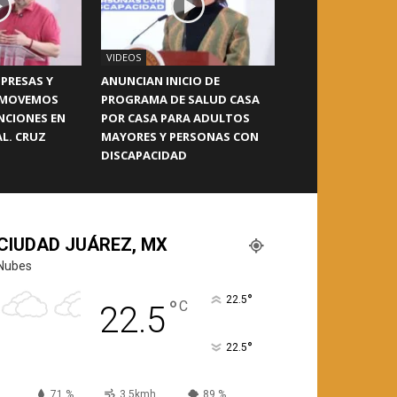
VIDEOS
PRESAS Y
ANUNCIAN INICIO DE
OMOVEMOS
PROGRAMA DE SALUD CASA
NCIONES EN
POR CASA PARA ADULTOS
L. CRUZ
MAYORES Y PERSONAS CON
DISCAPACIDAD
CIUDAD JUÁREZ, MX
Nubes
°
22.5
°
C
22.5
°
22.5
71 %
3.5kmh
89 %