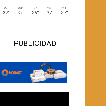
SÁB
DOM
LUN
MAR
MIÉ
37
°
37
°
36
°
37
°
37
°
PUBLICIDAD