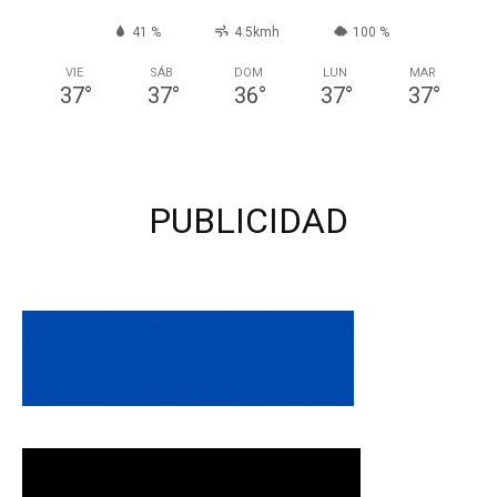
41 %
4.5kmh
100 %
VIE
SÁB
DOM
LUN
MAR
37
°
37
°
36
°
37
°
37
°
PUBLICIDAD