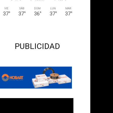
VIE
SÁB
DOM
LUN
MAR
37
°
37
°
36
°
37
°
37
°
PUBLICIDAD