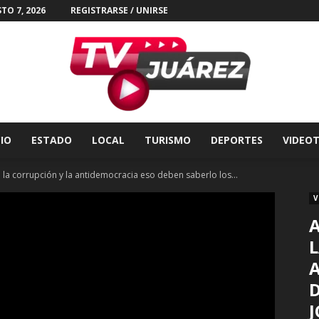
TO 7, 2026
REGISTRARSE / UNIRSE
CIO
ESTADO
LOCAL
TURISMO
DEPORTES
VIDEO
Tv
a corrupción y la antidemocracia eso deben saberlo los...
V
L
Juárez