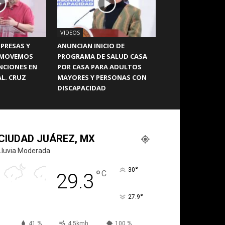
VIDEOS
PRESAS Y
ANUNCIAN INICIO DE
OMOVEMOS
PROGRAMA DE SALUD CASA
NCIONES EN
POR CASA PARA ADULTOS
L. CRUZ
MAYORES Y PERSONAS CON
DISCAPACIDAD
CIUDAD JUÁREZ, MX
Lluvia Moderada
°
30
°
C
29.3
°
27.9
41 %
4.5kmh
100 %