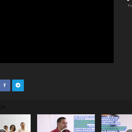
Po
OR