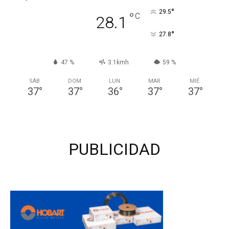
°
29.5
°
C
28.1
°
27.8
47 %
3.1kmh
59 %
SÁB
DOM
LUN
MAR
MIÉ
37
°
37
°
36
°
37
°
37
°
PUBLICIDAD