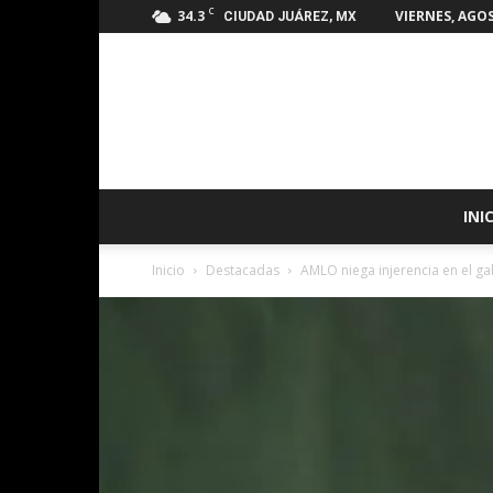
C
34.3
VIERNES, AGOS
CIUDAD JUÁREZ, MX
INI
Inicio
Destacadas
AMLO niega injerencia en el g