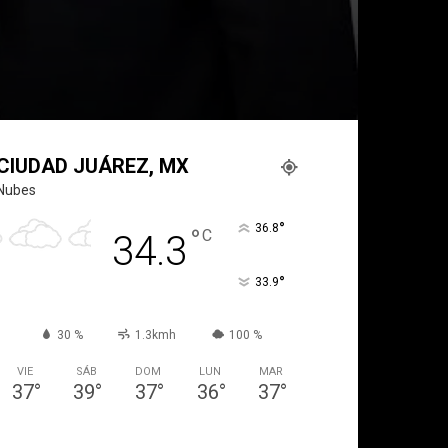
CIUDAD JUÁREZ, MX
Nubes
°
36.8
°
C
34.3
°
33.9
30 %
1.3kmh
100 %
VIE
SÁB
DOM
LUN
MAR
37
°
39
°
37
°
36
°
37
°