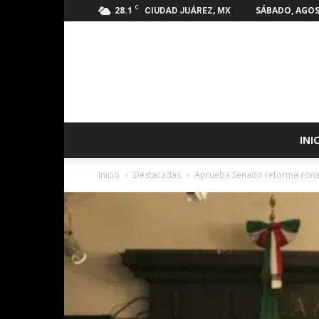
C
28.1
SÁBADO, AGOS
CIUDAD JUÁREZ, MX
INI
Inicio
Destacadas
Aprueba Senado reforma consti