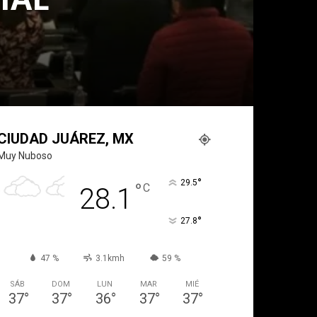
CIUDAD JUÁREZ, MX
Muy Nuboso
°
29.5
°
C
28.1
°
27.8
47 %
3.1kmh
59 %
SÁB
DOM
LUN
MAR
MIÉ
37
°
37
°
36
°
37
°
37
°