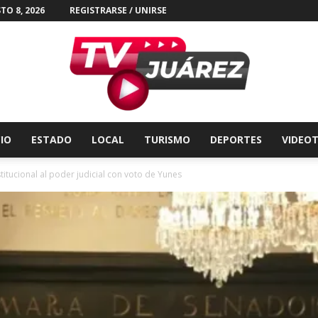
TO 8, 2026
REGISTRARSE / UNIRSE
CIO
ESTADO
LOCAL
TURISMO
DEPORTES
VIDEO
Tv
tucional al poder judicial con voto de Yunes
Juárez