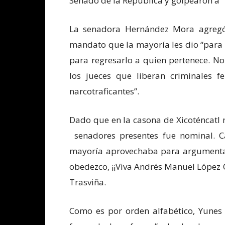
Senado de la República y golpearon a
La senadora Hernández Mora agregó
mandato que la mayoría les dio “para
para regresarlo a quien pertenece. No 
los jueces que liberan criminales f
narcotraficantes”.
Dado que en la casona de Xicoténcatl n
senadores presentes fue nominal. C
mayoría aprovechaba para argumentar
obedezco, ¡¡Viva Andrés Manuel López
Trasviña.
Como es por orden alfabético, Yunes 