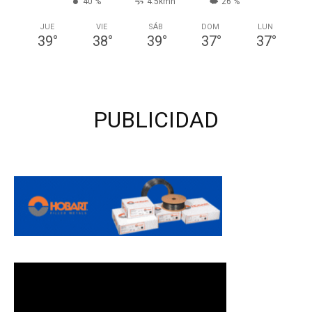
40 %
4.5kmh
26 %
JUE
VIE
SÁB
DOM
LUN
39
°
38
°
39
°
37
°
37
°
PUBLICIDAD