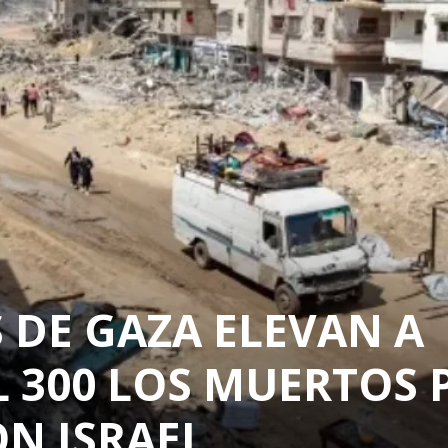
 DE GAZA ELEVAN A
L 300 LOS MUERTOS 
N ISRAEL