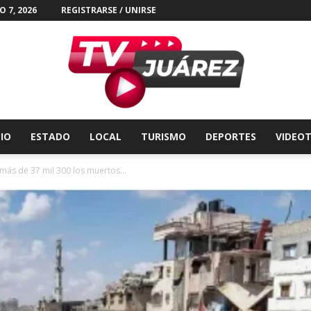
 7, 2026
REGISTRARSE / UNIRSE
CIO
ESTADO
LOCAL
TURISMO
DEPORTES
VIDEO
Tv
más de 37 mil 300 los muertos...
Juárez