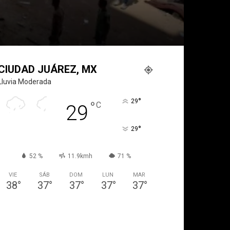
CIUDAD JUÁREZ, MX
Lluvia Moderada
°
29
°
C
29
°
29
52 %
11.9kmh
71 %
VIE
SÁB
DOM
LUN
MAR
38
°
37
°
37
°
37
°
37
°