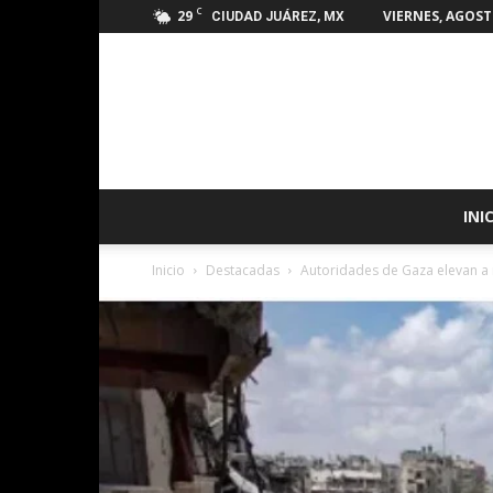
C
29
VIERNES, AGOSTO
CIUDAD JUÁREZ, MX
INI
Inicio
Destacadas
Autoridades de Gaza elevan a 