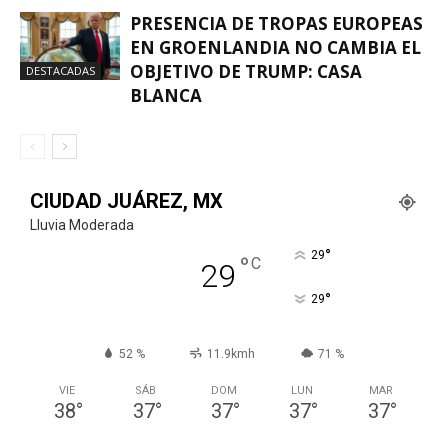
PRESENCIA DE TROPAS EUROPEAS
EN GROENLANDIA NO CAMBIA EL
OBJETIVO DE TRUMP: CASA
DESTACADAS
BLANCA
CIUDAD JUÁREZ, MX
Lluvia Moderada
°
29
°
C
29
°
29
52 %
11.9kmh
71 %
VIE
SÁB
DOM
LUN
MAR
38
°
37
°
37
°
37
°
37
°