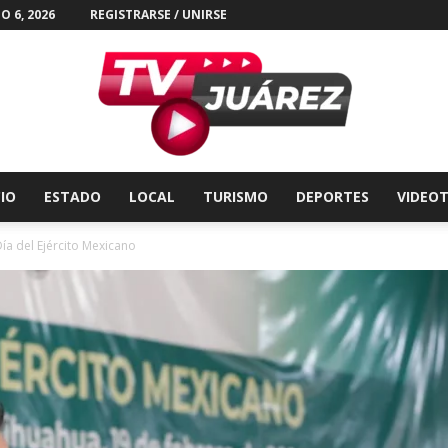
O 6, 2026
REGISTRARSE / UNIRSE
CIO
ESTADO
LOCAL
TURISMO
DEPORTES
VIDEO
Tv
ía del Ejército Mexicano
Juárez