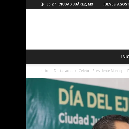
C
36.2
JUEVES, AGOST
CIUDAD JUÁREZ, MX
INI
Inicio
Destacadas
Celebra Presidente Municipal D