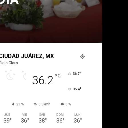
CIUDAD JUÁREZ, MX
Cielo Claro
°
36.7
°
C
36.2
°
35.4
21 %
0.5kmh
0 %
JUE
VIE
SÁB
DOM
LUN
39
°
36
°
38
°
36
°
36
°