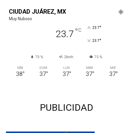
CIUDAD JUÁREZ, MX
Muy Nuboso
°
23.7
°
C
23.7
°
23.7
70 %
2kmh
73 %
SÁB
DOM
LUN
MAR
MIÉ
38
°
37
°
37
°
37
°
37
°
PUBLICIDAD