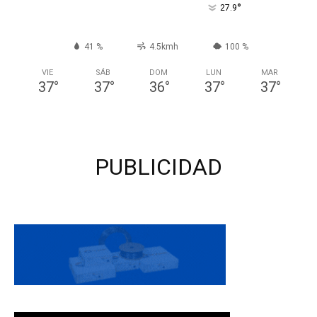
°
27.9
41 %
4.5kmh
100 %
VIE
SÁB
DOM
LUN
MAR
37
°
37
°
36
°
37
°
37
°
PUBLICIDAD