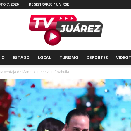
TO 7, 2026
REGISTRARSE / UNIRSE
CIO
ESTADO
LOCAL
TURISMO
DEPORTES
VIDEO
Tv
ia ventaja de Manolo Jiménez en Coahuila
Juárez