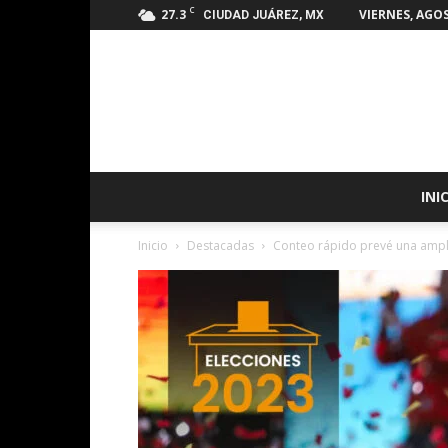
C
27.3
VIERNES, AGOS
CIUDAD JUÁREZ, MX
INI
Inicio
Destacadas
Conteo rápido prevé una ampl