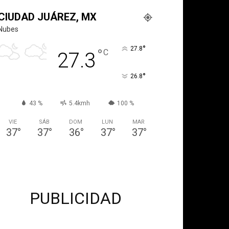
CIUDAD JUÁREZ, MX
Nubes
°
27.8
°
C
27.3
°
26.8
43 %
5.4kmh
100 %
VIE
SÁB
DOM
LUN
MAR
37
°
37
°
36
°
37
°
37
°
PUBLICIDAD