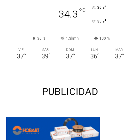
°
36.8
°
C
34.3
°
33.9
30 %
1.3kmh
100 %
VIE
SÁB
DOM
LUN
MAR
37
°
39
°
37
°
36
°
37
°
PUBLICIDAD