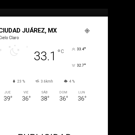
CIUDAD JUÁREZ, MX
Cielo Claro
°
33.4
°
C
33.1
°
32.7
23 %
3.6kmh
4 %
JUE
VIE
SÁB
DOM
LUN
39
°
36
°
38
°
36
°
36
°