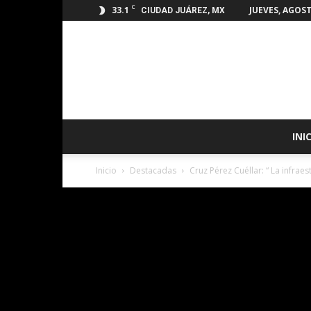
C
33.1
JUEVES, AGOST
CIUDAD JUÁREZ, MX
INI
Inicio
Destacadas
Cruz Pérez Cuéllar: “ La infrae