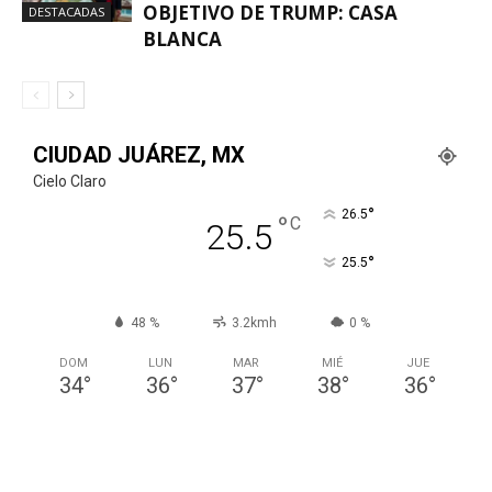
OBJETIVO DE TRUMP: CASA
DESTACADAS
BLANCA
CIUDAD JUÁREZ, MX
Cielo Claro
°
26.5
°
C
25.5
°
25.5
48 %
3.2kmh
0 %
DOM
LUN
MAR
MIÉ
JUE
34
°
36
°
37
°
38
°
36
°