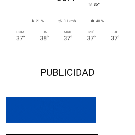
°
35
21 %
3.1kmh
40 %
DOM
LUN
MAR
MIÉ
JUE
37
°
38
°
37
°
37
°
37
°
PUBLICIDAD