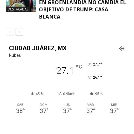
EN GROENLANDIA NO CAMBIA EL
OBJETIVO DE TRUMP: CASA
DESTACADAS
BLANCA
CIUDAD JUÁREZ, MX
Nubes
°
27.7
°
C
27.1
°
26.1
45 %
0.9kmh
95 %
SÁB
DOM
LUN
MAR
MIÉ
38
°
37
°
37
°
37
°
37
°