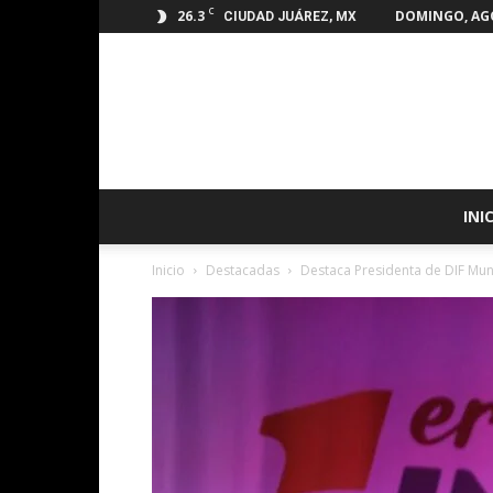
C
26.3
DOMINGO, AGO
CIUDAD JUÁREZ, MX
INI
Inicio
Destacadas
Destaca Presidenta de DIF Mun