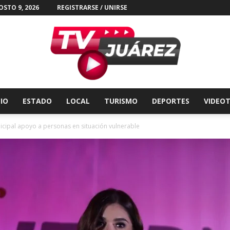
STO 9, 2026
REGISTRARSE / UNIRSE
CIO
ESTADO
LOCAL
TURISMO
DEPORTES
VIDEO
Tv
icipal apoyo a personas en situación vulnerable
Juárez