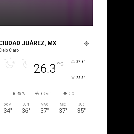
CIUDAD JUÁREZ, MX
Cielo Claro
°
27.3
°
C
26.3
°
25.5
45 %
3.6kmh
0 %
DOM
LUN
MAR
MIÉ
JUE
34
°
36
°
37
°
37
°
35
°