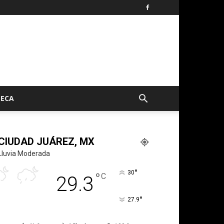
TECA
CIUDAD JUÁREZ, MX
Lluvia Moderada
°
30
°
C
29.3
°
27.9