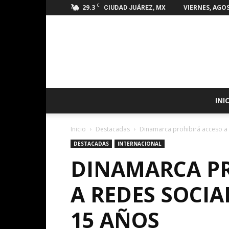
C
29.3
VIERNES, AGOS
CIUDAD JUÁREZ, MX
INI
Inicio
Destacadas
Dinamarca prohibirá acceso a
DESTACADAS
INTERNACIONAL
DINAMARCA PR
A REDES SOCIA
15 AÑOS