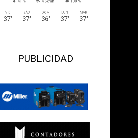
41 %
4.5kmh
100 %
VIE
SÁB
DOM
LUN
MAR
37
°
37
°
36
°
37
°
37
°
PUBLICIDAD