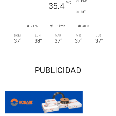
°
36.6
°
C
35.4
°
35
21 %
3.1kmh
40 %
DOM
LUN
MAR
MIÉ
JUE
37
°
38
°
37
°
37
°
37
°
PUBLICIDAD