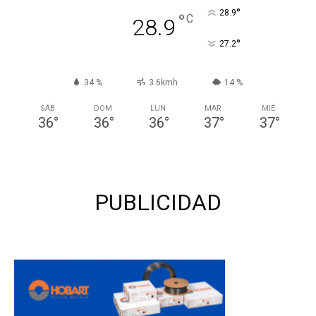
°
28.9
°
C
28.9
°
27.2
34 %
3.6kmh
14 %
SÁB
DOM
LUN
MAR
MIÉ
36
°
36
°
36
°
37
°
37
°
PUBLICIDAD