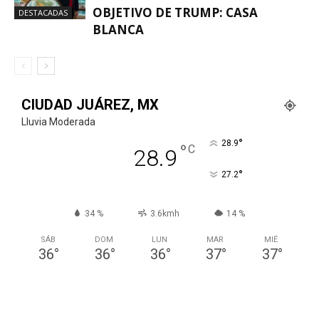
OBJETIVO DE TRUMP: CASA
DESTACADAS
BLANCA
CIUDAD JUÁREZ, MX
Lluvia Moderada
°
28.9
°
C
28.9
°
27.2
34 %
3.6kmh
14 %
SÁB
DOM
LUN
MAR
MIÉ
36
°
36
°
36
°
37
°
37
°