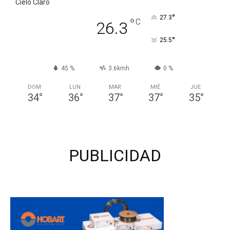
Cielo Claro
°
27.3
°
C
26.3
°
25.5
45 %
3.6kmh
0 %
DOM
LUN
MAR
MIÉ
JUE
34
°
36
°
37
°
37
°
35
°
PUBLICIDAD