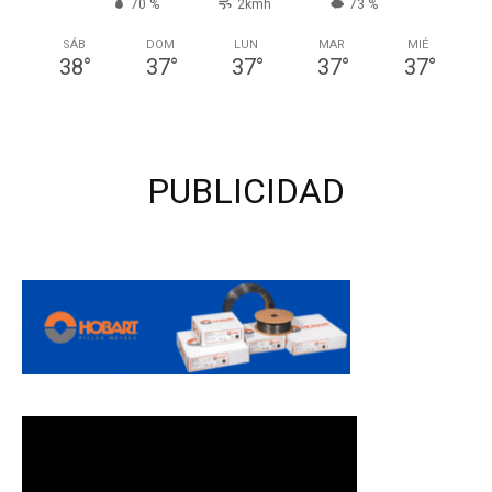
70 %
2kmh
73 %
SÁB
DOM
LUN
MAR
MIÉ
38
°
37
°
37
°
37
°
37
°
PUBLICIDAD