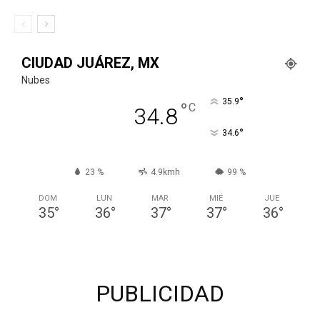
CIUDAD JUÁREZ, MX
Nubes
°
35.9
°
C
34.8
°
34.6
23 %
4.9kmh
99 %
DOM
LUN
MAR
MIÉ
JUE
35
°
36
°
37
°
37
°
36
°
PUBLICIDAD