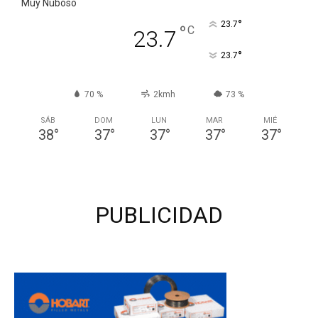
Muy Nuboso
°
23.7
°
C
23.7
°
23.7
70 %
2kmh
73 %
SÁB
DOM
LUN
MAR
MIÉ
38
°
37
°
37
°
37
°
37
°
PUBLICIDAD