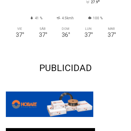
°
27.9
41 %
4.5kmh
100 %
VIE
SÁB
DOM
LUN
MAR
37
°
37
°
36
°
37
°
37
°
PUBLICIDAD