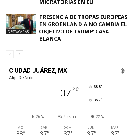
MIGRATORIAS EN EU
PRESENCIA DE TROPAS EUROPEAS
EN GROENLANDIA NO CAMBIA EL
OBJETIVO DE TRUMP: CASA
DESTACADAS
BLANCA
CIUDAD JUÁREZ, MX
Algo De Nubes
°
38.8
°
C
37
°
36.7
26 %
4.5kmh
22 %
VIE
SÁB
DOM
LUN
MAR
38
°
37
°
37
°
37
°
37
°