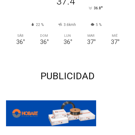
37.4
°
36.8
22 %
3.6kmh
5 %
SÁB
DOM
LUN
MAR
MIÉ
36
°
36
°
36
°
37
°
37
°
PUBLICIDAD