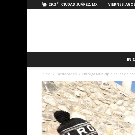
C
29.3
VIERNES, AGOS
CIUDAD JUÁREZ, MX
INI
Inicio
Destacadas
Entrega Municipio calles de con