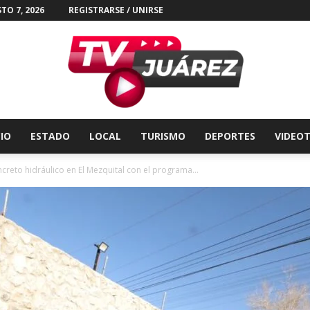
TO 7, 2026
REGISTRARSE / UNIRSE
CIO
ESTADO
LOCAL
TURISMO
DEPORTES
VIDEO
Tv
creto hidráulico en El Mezquital con el programa...
Juárez