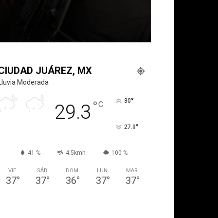
CIUDAD JUÁREZ, MX
Lluvia Moderada
°
30
°
C
29.3
°
27.9
41 %
4.5kmh
100 %
VIE
SÁB
DOM
LUN
MAR
37
°
37
°
36
°
37
°
37
°