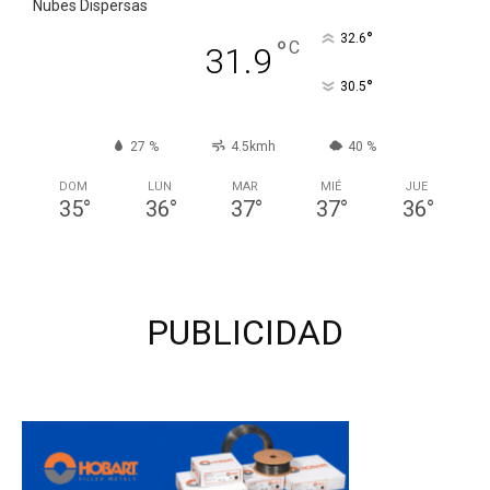
Nubes Dispersas
°
32.6
°
C
31.9
°
30.5
27 %
4.5kmh
40 %
DOM
LUN
MAR
MIÉ
JUE
35
°
36
°
37
°
37
°
36
°
PUBLICIDAD