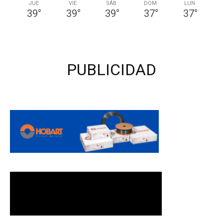
JUE
VIE
SÁB
DOM
LUN
39
°
39
°
39
°
37
°
37
°
PUBLICIDAD