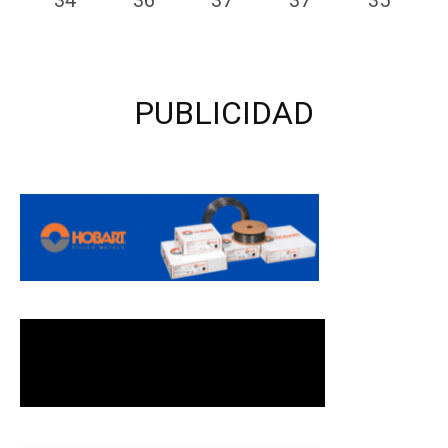
34
°
36
°
37
°
37
°
35
°
PUBLICIDAD