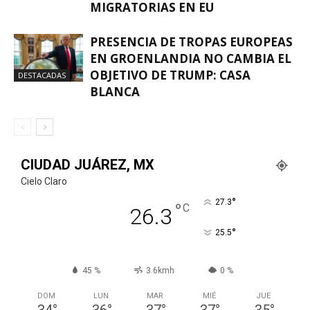
MIGRATORIAS EN EU
PRESENCIA DE TROPAS EUROPEAS
EN GROENLANDIA NO CAMBIA EL
OBJETIVO DE TRUMP: CASA
DESTACADAS
BLANCA
CIUDAD JUÁREZ, MX
Cielo Claro
°
27.3
°
C
26.3
°
25.5
45 %
3.6kmh
0 %
DOM
LUN
MAR
MIÉ
JUE