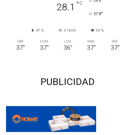
°
29.5
°
C
28.1
°
27.8
47 %
3.1kmh
59 %
SÁB
DOM
LUN
MAR
MIÉ
37
°
37
°
36
°
37
°
37
°
PUBLICIDAD