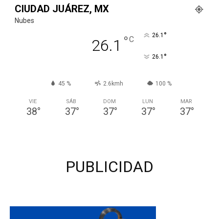
CIUDAD JUÁREZ, MX
Nubes
°
26.1
°
C
26.1
°
26.1
45 %
2.6kmh
100 %
VIE
SÁB
DOM
LUN
MAR
38
°
37
°
37
°
37
°
37
°
PUBLICIDAD